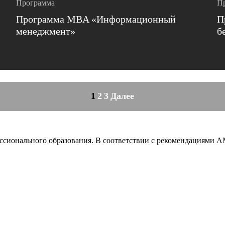
Программа
П
Программа MBA «Информационный
П
менеджмент»
б
1
2
3
Далее
сионального образования. В соответствии с рекомендациями 