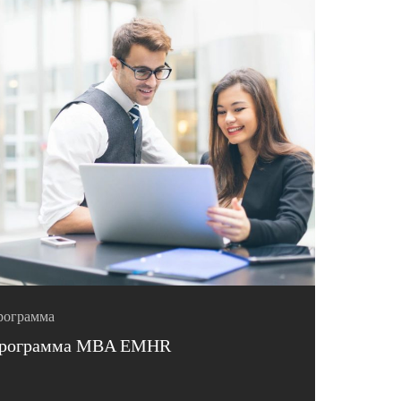
рограмма
рограмма MBA EMHR