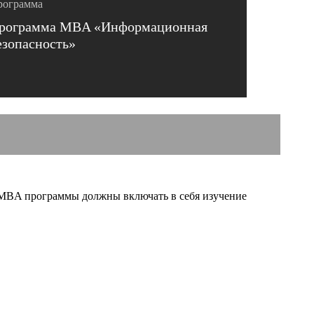
рограмма
рограмма MBA «Информационная
езопасность»
AMBA программы должны включать в себя изучение