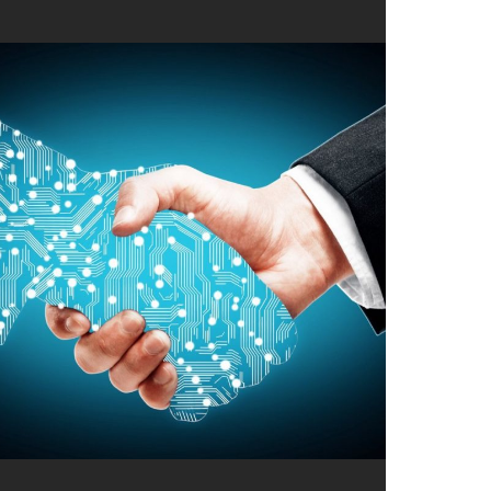
×
йти.
tsApp