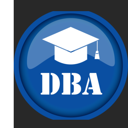
В Р
Н