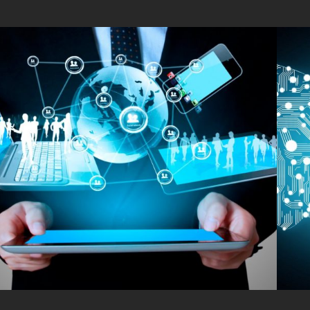
или напишите нам прямо сейчас
⚠️ Пожалуйста, пишите в MAX или заполните форму выше.
оссии Telegram и WhatsApp блокируют - сообщения могут не до
аписать в MAX
Написать в Telegram
Написать в Wha