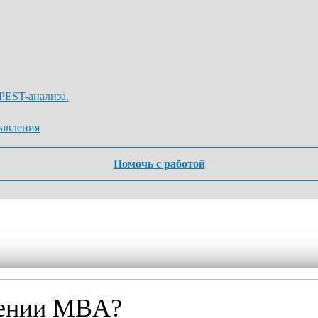
оссии Telegram и WhatsApp блокируют - сообщения могут не до
аписать в MAX
Написать в Telegram
Написать в Wha
PEST-анализа.
равления
Помочь с работой
чении MBA?