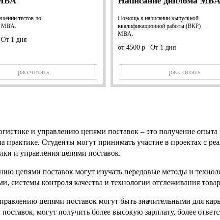
 MBA
Написание диплома МБ
шении тестов по
Помощь в написании выпускной
м MBA.
квалификационной работы (ВКР)
MBA.
От 1 дня
от 4500 р
От 1 дня
рассчитать
рассчитать
огистике и управлению цепями поставок – это получение опыта
 практике. Студенты могут принимать участие в проектах с реа
ики и управления цепями поставок.
нию цепями поставок могут изучать передовые методы и техноло
и, системы контроля качества и технологии отслеживания товар
равлению цепями поставок могут быть значительными для карье
поставок, могут получить более высокую зарплату, более ответ