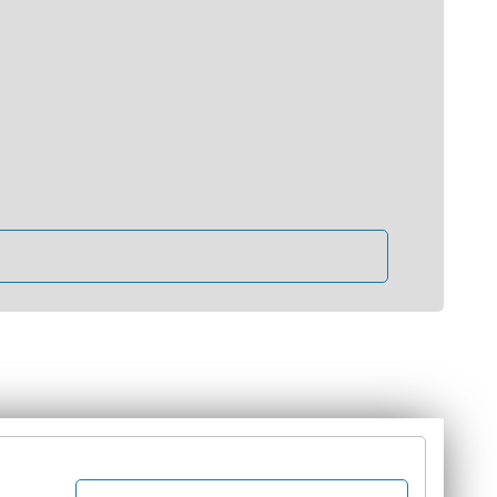
йти.
tsApp