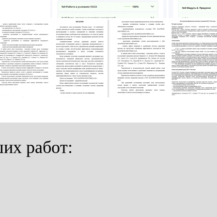
их работ:
или напишите нам прямо сейчас
⚠️ Пожалуйста, пишите в MAX или заполните форму выше.