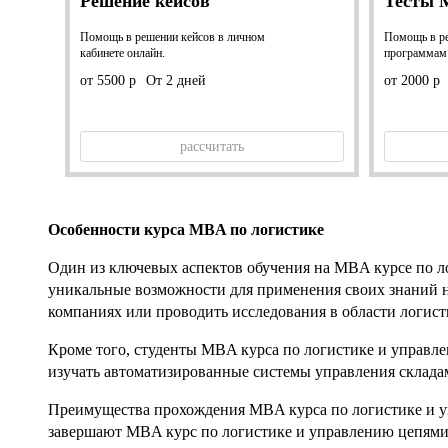
Решение кейсов
Тесты
Помощь в решении кейсов в личном
Помощь в ре
кабинете онлайн.
программа
от 5500 р
От 2 дней
от 2000 р
рассчитать
Особенности курса MBA по логистике
Один из ключевых аспектов обучения на MBA курсе по л
уникальные возможности для применения своих знаний на
компаниях или проводить исследования в области логист
Кроме того, студенты MBA курса по логистике и управле
изучать автоматизированные системы управления складам
Преимущества прохождения MBA курса по логистике и уп
завершают MBA курс по логистике и управлению цепями 